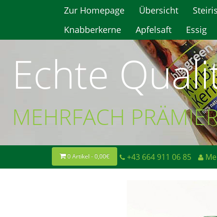
Zur Homepage
Übersicht
Steiri
Knabberkerne
Apfelsaft
Essig
Echte Quali
MEHRFACH PRÄMIE
+43 664 911 06 85
Me
0 Artikel - 0,00€