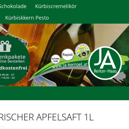
Schokolade
Kürbiscremelikör
Kürbiskkern Pesto
IRISCHER APFELSAFT 1L