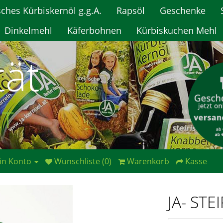
sches Kürbiskernöl g.g.A.
Rapsöl
Geschenke
Dinkelmehl
Käferbohnen
Kürbiskuchen Mehl
tät
RT
in Konto
Wunschliste (0)
Warenkorb
Kasse
JA- STE