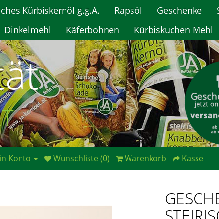
sches Kürbiskernöl g.g.A.
Rapsöl
Geschenke
Dinkelmehl
Käferbohnen
Kürbiskuchen Mehl
tät
RT
in Konto
Wunschliste (0)
Warenkorb
Kasse
GESCHE
STEIRIS