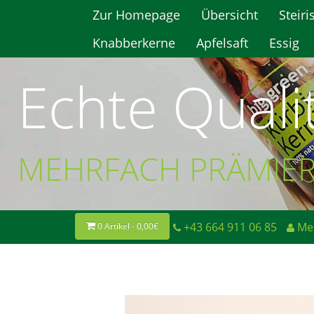
Zur Homepage
Übersicht
Steiri
Knabberkerne
Apfelsaft
Essig
Echte Quali
MEHRFACH PRÄMIE
+43 664 911 06 85
Me
0 Artikel - 0,00€